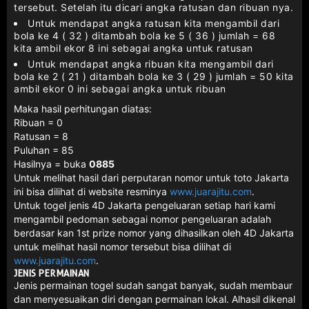
tersebut. Setelah itu dicari angka ratusan dan ribuan nya.
Untuk mendapat angka ratusan kita mengambil dari
bola ke 4 ( 32 ) ditambah bola ke 5 ( 36 ) jumlah = 68
kita ambil ekor 8 ini sebagai angka untuk ratusan
Untuk mendapat angka ribuan kita mengambil dari
bola ke 2 ( 21 ) ditambah bola ke 3 ( 29 ) jumlah = 50 kita
ambil ekor 0 ini sebagai angka untuk ribuan
Maka hasil perhitungan diatas:
Ribuan = 0
Ratusan = 8
Puluhan = 85
Hasilnya = buka
0885
Untuk melihat hasil dari perputaran nomor untuk toto Jakarta
ini bisa dilihat di website resminya
www.juarajitu.com
.
Untuk togel jenis 4D Jakarta pengeluaran setiap hari kami
mengambil pedoman sebagai nomor pengeluaran adalah
berdasar kan 1st prize nomor yang dihasilkan oleh 4D Jakarta
untuk melihat hasil nomor tersebut bisa dilihat di
www.juarajitu.com
.
JENIS
PERMAINAN
Jenis permainan togel sudah sangat banyak, sudah membaur
dan menyesuaikan diri dengan permainan lokal. Alhasil dikenal