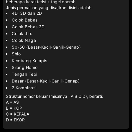
beberapa karakteristik togel daerah.
Jenis permainan yang disajikan disini adalah:
4D, 3D dan 2D
Colok Bebas
Colok Bebas 2D
Colok Jitu
Colok Naga
50-50 (Besar-Kecil-Ganjil-Genap)
Shio
Kembang Kempis
Silang Homo
Tengah Tepi
Dasar (Besar-Kecil-Ganjil-Genap)
2 Kombinasi
Struktur nomor keluar (misalnya : A B C D), berarti:
A = AS
B = KOP
C = KEPALA
D = EKOR